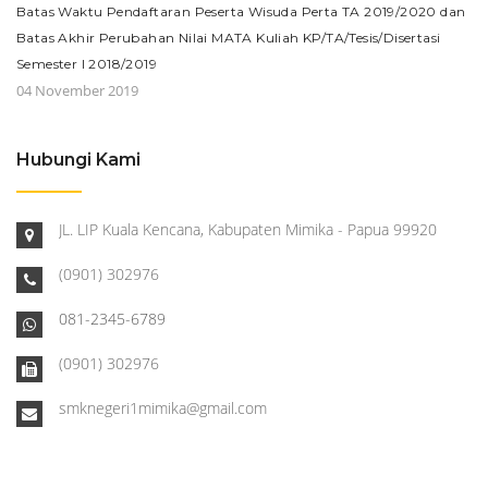
Batas Waktu Pendaftaran Peserta Wisuda Perta TA 2019/2020 dan
Batas Akhir Perubahan Nilai MATA Kuliah KP/TA/Tesis/Disertasi
Semester I 2018/2019
04 November 2019
Hubungi Kami
JL. LIP Kuala Kencana, Kabupaten Mimika - Papua 99920
(0901) 302976
081-2345-6789
(0901) 302976
smknegeri1mimika@gmail.com