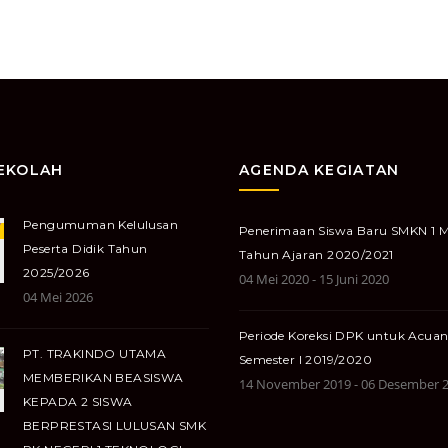
SEKOLAH
AGENDA KEGIATAN
Pengumuman Kelulusan
Penerimaan Siswa Baru SMKN 1 
Peserta Didik Tahun
Tahun Ajaran 2020/2021
2025/2026
04 Mei 2020 - 15 Juni 2020
04 Mei 2026
Periode Koreksi DPK untuk Acua
PT. TRAKINDO UTAMA
Semester I 2019/2020
MEMBERIKAN BEASISWA
14 November 2019 - 06 Desember 
KEPADA 2 SISWA
BERPRESTASI LULUSAN SMK