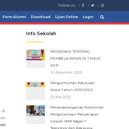
Follow us:
Form Alumni
Download
Ujian Online
Login
Info Sekolah
INFORMASI TENTANG
PEMBELAJARAN DI TAHUN
2021
31 Desember 2020
Pengumuman Kelulusan
Siswa Tahun 2019/2020
02 Mei 2020
Penandatanganan Komitmen
 di
Pengutamaan Penyerapan
dan
lulusan SMK Negeri 1
man
Teknologi dan Rekayasa