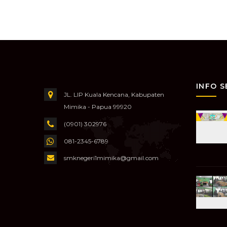
INFO 
JL. LIP Kuala Kencana, Kabupaten
Mimika - Papua 99920
(0901) 302976
081-2345-6789
smknegeri1mimika@gmail.com