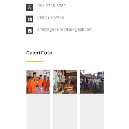
081-2345-6789
(0901) 302976
smknegeri1mimika@gmail.com
Galeri Foto