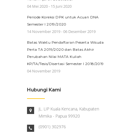
04 Mei 2020 - 15 Juni 2020
Periode Koreksi DPK untuk Acuan DNA
Semester I 2019/2020
14 November 2019 - 06 Desember 2019
Batas Waktu Pendaftaran Peserta Wisuda
Perta TA 2019/2020 dan Batas Akhir
Perubahan Nilai MATA Kuliah
KP/TA/Tesis/Disertasi Semester I 2018/2019
04 November 2019
Hubungi Kami
JL. LIP Kuala Kencana, Kabupaten
Mimika - Papua 99920
(0901) 302976