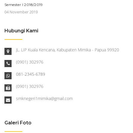
Semester I 2018/2019
04 November 2019
Hubungi Kami
JL. LIP Kuala Kencana, Kabupaten Mimika - Papua 99920
(0901) 302976
081-2345-6789
(0901) 302976
smknegeri1mimika@gmail.com
Galeri Foto