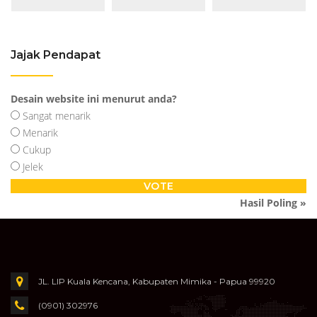
Jajak Pendapat
Desain website ini menurut anda?
Sangat menarik
Menarik
Cukup
Jelek
Hasil Poling »
JL. LIP Kuala Kencana, Kabupaten Mimika - Papua 99920
(0901) 302976