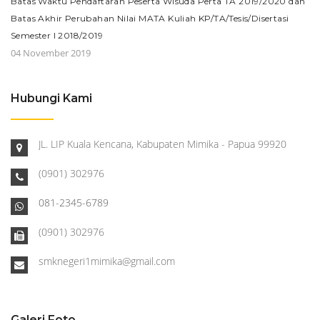
Batas Waktu Pendaftaran Peserta Wisuda Perta TA 2019/2020 dan
Batas Akhir Perubahan Nilai MATA Kuliah KP/TA/Tesis/Disertasi
Semester I 2018/2019
04 November 2019
Hubungi Kami
JL. LIP Kuala Kencana, Kabupaten Mimika - Papua 99920
(0901) 302976
081-2345-6789
(0901) 302976
smknegeri1mimika@gmail.com
Galeri Foto