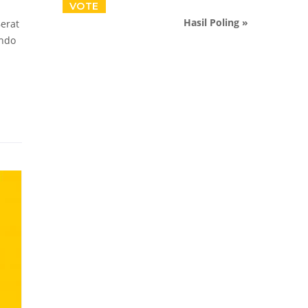
Hasil Poling »
erat
indo