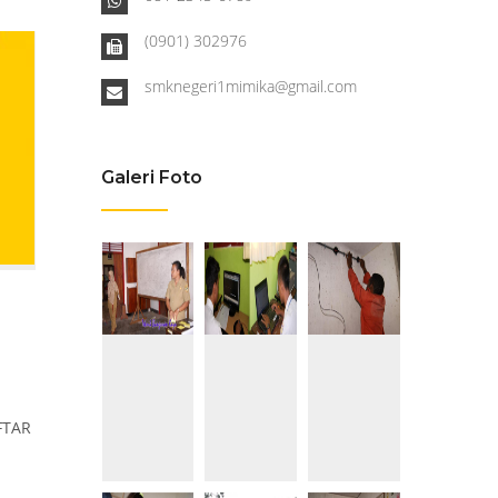
(0901) 302976
smknegeri1mimika@gmail.com
Galeri Foto
n
FTAR