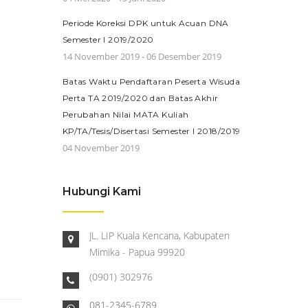
Periode Koreksi DPK untuk Acuan DNA
Semester I 2019/2020
14 November 2019 - 06 Desember 2019
Batas Waktu Pendaftaran Peserta Wisuda
Perta TA 2019/2020 dan Batas Akhir
Perubahan Nilai MATA Kuliah
KP/TA/Tesis/Disertasi Semester I 2018/2019
04 November 2019
Hubungi Kami
JL. LIP Kuala Kencana, Kabupaten
Mimika - Papua 99920
(0901) 302976
081-2345-6789