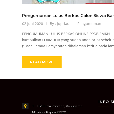
Pengumuman Lulus Berkas Calon Siswa Baru
02 Juni 2020
By : Jupriadi
Pengumuman
PENGUMUMAN LULUS BERKAS ONLINE PPDB SMKN 1 M
kumpulkan FORMULIR yang sudah anda print sebel
(“Baca Semua Persyaratan dihalaman kedua pada lamp
READ MORE
INFO 
JL. LIP Kuala Kencana, Kabupaten
Mimika - Papua 99920