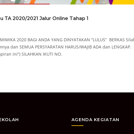
 TA 2020/2021 Jalur Online Tahap 1
IMIKA 2020 BAGI ANDA YANG DINYATAKAN “LULUS” BERKAS Sila
umnya dan SEMUA PERSYARATAN HARUS/WAJIB ADA dan LENGKAP.
iran ini”) SILAHKAN IKUTI NO.
SEKOLAH
AGENDA KEGIATAN