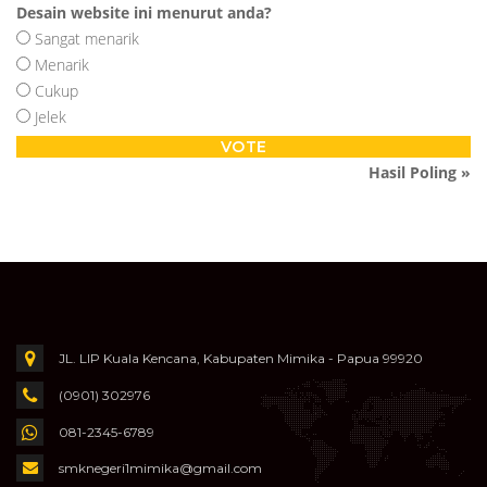
Desain website ini menurut anda?
Sangat menarik
Menarik
Cukup
Jelek
Hasil Poling »
JL. LIP Kuala Kencana, Kabupaten Mimika - Papua 99920
(0901) 302976
081-2345-6789
smknegeri1mimika@gmail.com