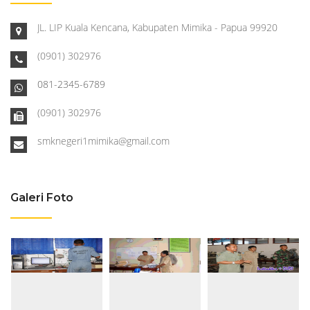
JL. LIP Kuala Kencana, Kabupaten Mimika - Papua 99920
(0901) 302976
081-2345-6789
(0901) 302976
smknegeri1mimika@gmail.com
Galeri Foto